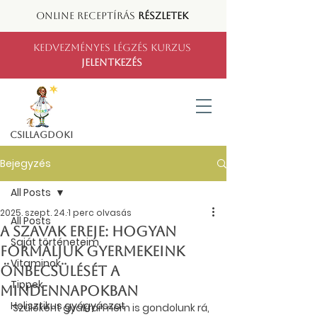
ONLINE RECEPTÍRÁS
RÉSZLETEK
KEDVEZMÉNYES LÉGZÉS KURZUS
JELENTKEZÉS
CSILLAGDOKI
Bejegyzés
All Posts
2025. szept. 24.
1 perc olvasás
All Posts
A szavak ereje: hogyan
Saját történeteim
formáljuk gyermekeink
Vitaminok
önbecsülését a
Tippek
mindennapokban
Holisztikus gyógyászat
Szülőként gyakran nem is gondolunk rá, 