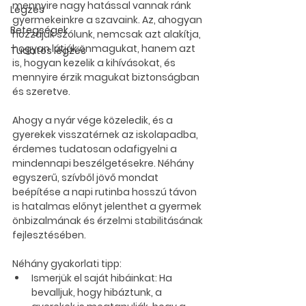
mennyire nagy hatással vannak ránk 
Légzés
gyermekeinkre a szavaink. Az, ahogyan 
Betegségek
hozzájuk szólunk, nemcsak azt alakítja, 
hogyan látják önmagukat, hanem azt 
Tudatos légzés
is, hogyan kezelik a kihívásokat, és 
mennyire érzik magukat biztonságban 
és szeretve.
Ahogy a nyár vége közeledik, és a 
gyerekek visszatérnek az iskolapadba, 
érdemes tudatosan odafigyelni a 
mindennapi beszélgetésekre. Néhány 
egyszerű, szívből jövő mondat 
beépítése a napi rutinba hosszú távon 
is hatalmas előnyt jelenthet a gyermek 
önbizalmának és érzelmi stabilitásának 
fejlesztésében.
Néhány gyakorlati tipp:
Ismerjük el saját hibáinkat:
 Ha 
bevalljuk, hogy hibáztunk, a 