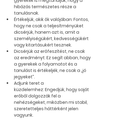
gyerekek is megtanulják, hogy a 
hibázás természetes része a 
tanulásnak.
Értékeljük, akik ők valójában:
 Fontos, 
hogy ne csak a teljesítményüket 
dicsérjük, hanem azt is, amit a 
személyiségükért, kedvességükért 
vagy kitartásukért tesznek.
Dicsérjük az erőfeszítést, ne csak 
az eredményt:
 Ez segít abban, hogy 
a gyerekek a folyamatot és a 
tanulást is értékeljék, ne csak a „jó 
jegyeket”.
Adjunk teret a 
küzdelemhez:
 Engedjük, hogy saját 
erőből dolgozzák fel a 
nehézségeket, miközben mi stabil, 
szeretetteljes háttérként jelen 
vagyunk.