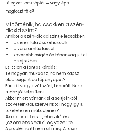
Lélegzet, ami táplál – vagy épp 
megfoszt tőle?
Mi történik, ha csökken a szén-
dioxid szint?
Amikor a szén-dioxid szintje lecsökken:
az erek fala 
összehúzódik
a véráramlás 
lassul
kevesebb oxigén és tápanyag jut el 
a sejtekhez
És itt jön a fontos kérdés:
Te hogyan működsz, ha nem kapsz 
elég oxigént és tápanyagot?
Fáradt vagy, szétszórt, kimerült. Nem 
tudsz jól teljesíteni.
Akkor miért várnánk el a sejtjeinktől, 
szöveteinktől, szerveinktől, hogy így is 
tökéletesen működjenek?
Amikor a test „éhezik” és 
„szemetesedik” egyszerre
A probléma itt nem áll meg. A rossz 