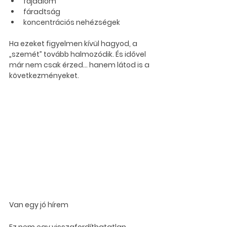
fájdalom
fáradtság
koncentrációs nehézségek
Ha ezeket figyelmen kívül hagyod, a 
„szemét” tovább halmozódik. És idővel 
már nem csak érzed… hanem látod is a 
következményeket.
Van egy jó hírem
Ez nem egy visszafordíthatatlan 