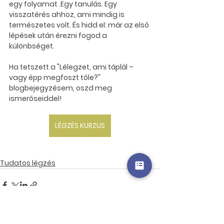
egy folyamat .Egy tanulás. Egy 
visszatérés ahhoz, ami mindig is 
természetes volt. És hidd el: 
már az első 
lépések után érezni fogod a 
különbséget.
Ha tetszett a "Lélegzet, ami táplál – 
vagy épp megfoszt tőle?" 
blogbejegyzésem, oszd meg 
ismerőseiddel!
LÉGZÉS KURZUS
Tudatos légzés