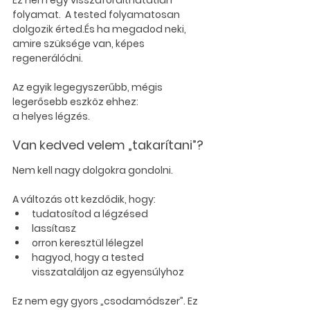
folyamat.  A tested folyamatosan 
dolgozik érted.És ha megadod neki, 
amire szüksége van, képes 
regenerálódni.
Az egyik legegyszerűbb, mégis 
legerősebb eszköz ehhez:
a helyes légzés.
Van kedved velem „takarítani”? 
Nem kell nagy dolgokra gondolni.
A változás ott kezdődik, hogy:
tudatosítod a légzésed
lassítasz
orron keresztül lélegzel
hagyod, hogy a tested 
visszataláljon az egyensúlyhoz
Ez nem egy gyors „csodamódszer”. Ez 