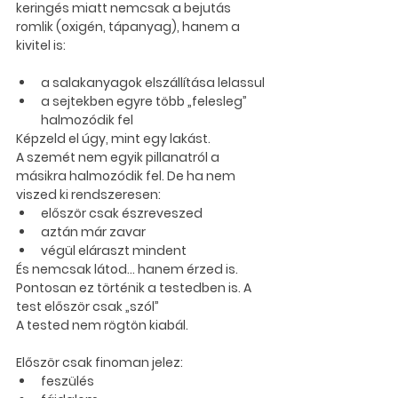
keringés miatt nemcsak a bejutás 
romlik (oxigén, tápanyag), hanem a 
kivitel is
:
a salakanyagok elszállítása lelassul
a sejtekben egyre több „felesleg” 
halmozódik fel
Képzeld el úgy, mint egy lakást.
A szemét nem egyik pillanatról a 
másikra halmozódik fel. De ha nem 
viszed ki rendszeresen:
először csak észreveszed
aztán már zavar
végül eláraszt mindent
És nemcsak látod… hanem érzed is. 
Pontosan ez történik a testedben is. A 
test először csak „szól”
A tested nem rögtön kiabál.
Először csak finoman jelez:
feszülés