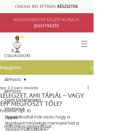
ONLINE RECEPTÍRÁS
RÉSZLETEK
KEDVEZMÉNYES LÉGZÉS KURZUS
JELENTKEZÉS
CSILLAGDOKI
Bejegyzés
All Posts
ápr. 3.
2 perc olvasás
All Posts
Lélegzet, ami táplál – vagy
Saját történeteim
épp megfoszt tőle?
Vitaminok
Frissítve:
ápr. 10.
Gondolkodtál már azon, hogy a 
Tippek
légzésed minősége mennyire hat a 
Holisztikus gyógyászat
tested működésére?