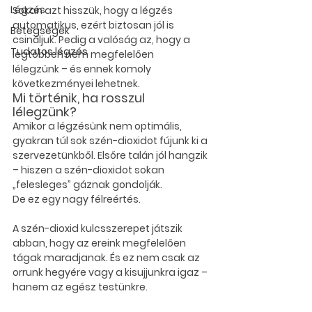
Légzés
Sokan azt hisszük, hogy a légzés 
automatikus, ezért biztosan jól is 
Betegségek
csináljuk. Pedig a valóság az, hogy a 
Tudatos légzés
legtöbben 
nem megfelelően 
lélegzünk
 – és ennek komoly 
következményei lehetnek.
Mi történik, ha rosszul 
lélegzünk?
Amikor a légzésünk nem optimális, 
gyakran 
túl sok szén-dioxidot fújunk ki a 
szervezetünkből
. Elsőre talán jól hangzik 
– hiszen a szén-dioxidot sokan 
„felesleges” gáznak gondolják.
De ez egy nagy félreértés.
A szén-dioxid kulcsszerepet játszik 
abban, hogy az ereink megfelelően 
tágak maradjanak. És ez nem csak az 
orrunk hegyére vagy a kisujjunkra igaz – 
hanem 
az egész testünkre
.