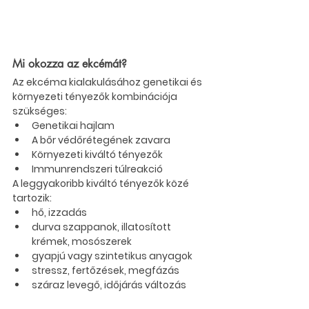
Mi okozza az ekcémát?
Az ekcéma kialakulásához genetikai és 
környezeti tényezők kombinációja 
szükséges:
Genetikai hajlam
A bőr védőrétegének zavara
Környezeti kiváltó tényezők
Immunrendszeri túlreakció
A leggyakoribb kiváltó tényezők közé 
tartozik:
hő, izzadás
durva szappanok, illatosított 
krémek, mosószerek
gyapjú vagy szintetikus anyagok
stressz, fertőzések, megfázás
száraz levegő, időjárás változás