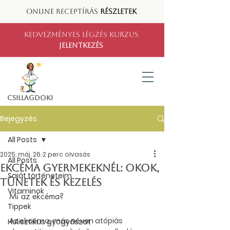
ONLINE RECEPTÍRÁS
RÉSZLETEK
KEDVEZMÉNYES LÉGZÉS KURZUS
JELENTKEZÉS
CSILLAGDOKI
Bejegyzés
All Posts
2025. máj. 26.
2 perc olvasás
All Posts
Ekcéma gyermekeknél: Okok,
Saját történeteim
tünetek és kezelés
Vitaminok
Mi az ekcéma?
Tippek
Az ekcéma, más néven atópiás 
Holisztikus gyógyászat