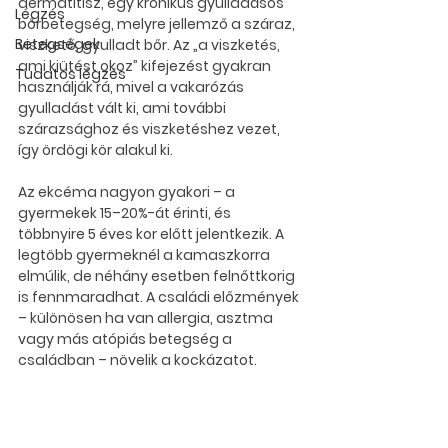
dermatitisz, egy krónikus gyulladásos 
Légzés
bőrbetegség, melyre jellemző a száraz, 
Betegségek
viszkető, gyulladt bőr. Az „a viszketés, 
ami kiütést okoz” kifejezést gyakran 
Tudatos légzés
használják rá, mivel a vakarózás 
gyulladást vált ki, ami további 
szárazsághoz és viszketéshez vezet, 
így ördögi kör alakul ki.
Az ekcéma nagyon gyakori – a 
gyermekek 15–20%-át érinti, és 
többnyire 5 éves kor előtt jelentkezik. A 
legtöbb gyermeknél a kamaszkorra 
elmúlik, de néhány esetben felnőttkorig 
is fennmaradhat. A családi előzmények 
– különösen ha van allergia, asztma 
vagy más atópiás betegség a 
családban – növelik a kockázatot.