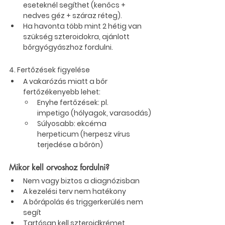
eseteknél segíthet (kenőcs + 
nedves géz + száraz réteg).
Ha havonta több mint 2 hétig van 
szükség szteroidokra, ajánlott 
bőrgyógyászhoz fordulni.
4. 
Fertőzések figyelése
A vakarózás miatt a bőr 
fertőzékenyebb lehet:
Enyhe fertőzések: pl. 
impetigo
 (hólyagok, varasodás)
Súlyosabb: 
ekcéma 
herpeticum
 (herpesz vírus 
terjedése a bőrön)
Mikor kell orvoshoz fordulni?
Nem vagy biztos a diagnózisban
A kezelési terv nem hatékony
A bőrápolás és triggerkerülés nem 
segít
Tartósan kell szteroidkrémet 