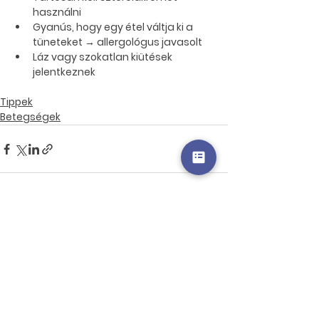
használni
Gyanús, hogy egy étel váltja ki a 
tüneteket → allergológus javasolt
Láz vagy szokatlan kiütések 
jelentkeznek
Tippek
Betegségek
Az összes
Friss
megtekintése
bejegyzések