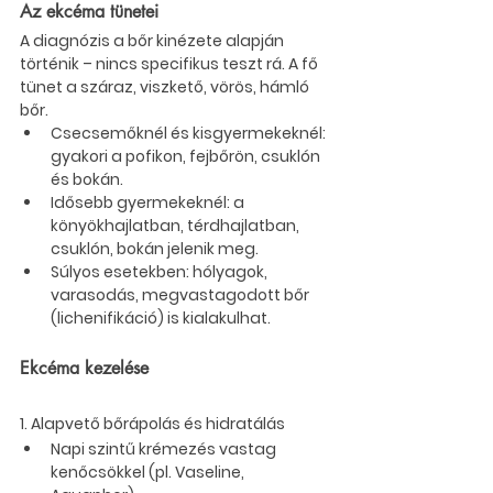
Az ekcéma tünetei
A diagnózis a bőr kinézete alapján 
történik – nincs specifikus teszt rá. A fő 
tünet a 
száraz, viszkető, vörös, hámló 
bőr
.
Csecsemőknél és kisgyermekeknél
: 
gyakori a pofikon, fejbőrön, csuklón 
és bokán.
Idősebb gyermekeknél
: a 
könyökhajlatban, térdhajlatban, 
csuklón, bokán jelenik meg.
Súlyos esetekben
: hólyagok, 
varasodás, megvastagodott bőr 
(lichenifikáció) is kialakulhat.
Ekcéma kezelése
1. 
Alapvető bőrápolás és hidratálás
Napi szintű krémezés
 vastag 
kenőcsökkel (pl. 
Vaseline, 