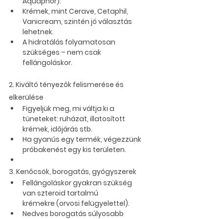
Aquaphor
).
Krémek, mint 
Cerave
, 
Cetaphil
, 
Vanicream
, szintén jó választás 
lehetnek.
A hidratálás folyamatosan 
szükséges – nem csak 
fellángoláskor.
2. 
Kiváltó tényezők felismerése és 
elkerülése
Figyeljük meg, mi váltja ki a 
tüneteket: ruházat, illatosított 
krémek, időjárás stb.
Ha gyanús egy termék, végezzünk 
próbakenést
 egy kis területen.
3. 
Kenőcsök, borogatás, gyógyszerek
Fellángoláskor gyakran szükség 
van 
szteroid tartalmú 
krémekre
 (orvosi felügyelettel).
Nedves borogatás
 súlyosabb 